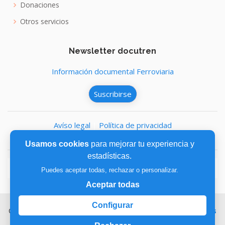
Donaciones
Otros servicios
Newsletter docutren
Información documental Ferroviaria
Suscribirse
Avíso legal
|
Política de privacidad
Política de cookies
Usamos cookies
para mejorar tu experiencia y
estadísticas.
Puedes aceptar todas, rechazar o personalizar.
Aceptar todas
Configurar
Copyright © 2026,
Fundación de los Ferrocarriles Españoles