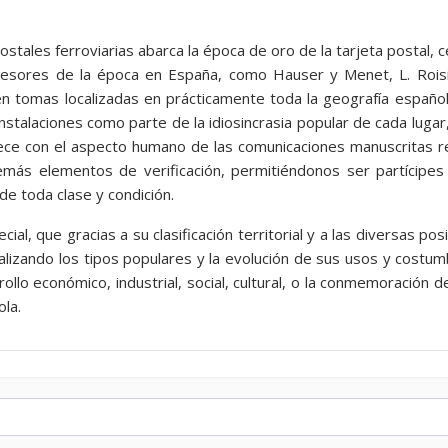
ostales ferroviarias abarca la época de oro de la tarjeta postal, ce
presores de la época en España, como Hauser y Menet, L. Roisi
n tomas localizadas en prácticamente toda la geografía españo
 instalaciones como parte de la idiosincrasia popular de cada luga
ce con el aspecto humano de las comunicaciones manuscritas re
emás elementos de verificación, permitiéndonos ser partícipe
de toda clase y condición.
cial, que gracias a su clasificación territorial y a las diversas p
alizando los tipos populares y la evolución de sus usos y costumb
ollo económico, industrial, social, cultural, o la conmemoración
ola.