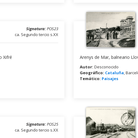
Signatura:
POS23
ca. Segundo tercio s.XX
 Xifré
Arenys de Mar, balneario Llo
Autor:
Desconocido
Geográfico:
Cataluña
, Barce
Temático:
Paisajes
Signatura:
POS25
ca. Segundo tercio s.XX