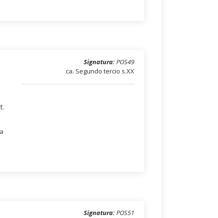
Signatura:
POS49
ca. Segundo tercio s.XX
t.
na
Signatura:
POS51