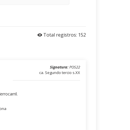
Total registros: 152
Signatura:
POS22
ca. Segundo tercio s.XX
rrocarril.
lona