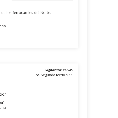
de los ferrocarriles del Norte.
lona
Signatura:
POS45
ca. Segundo tercio s.XX
ción.
or)
lona