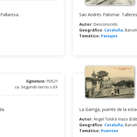
Pallaresa.
San Andrés Palomar. Talleres 
Autor:
Desconocido
Geográfico:
Cataluña
, Barce
Temático:
Paisajes
Signatura:
POS21
ca. Segundo tercio s.XX
la.
La Garriga, puente de la esta
Autor:
Ángel Toldrá Viazo (Edit
Geográfico:
Cataluña
, Barce
Temático:
Puentes