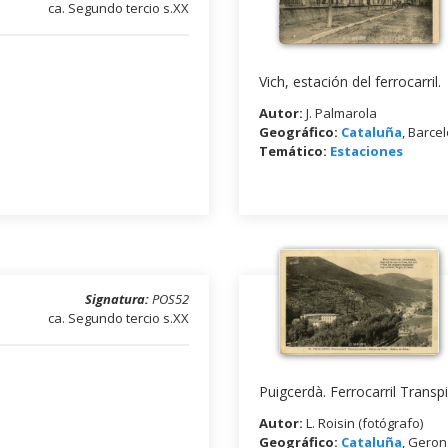
ca. Segundo tercio s.XX
Vich, estación del ferrocarril.
Autor:
J. Palmarola
Geográfico:
Cataluña
, Barce
Temático:
Estaciones
Signatura:
POS52
ca. Segundo tercio s.XX
Puigcerdà. Ferrocarril Transp
Autor:
L. Roisin (fotógrafo)
Geográfico:
Cataluña
, Gero