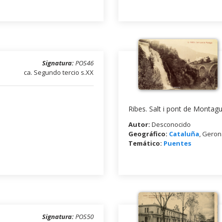
Signatura:
POS46
ca. Segundo tercio s.XX
Ribes. Salt i pont de Montagu
Autor:
Desconocido
Geográfico:
Cataluña
, Gero
Temático:
Puentes
Signatura:
POS50