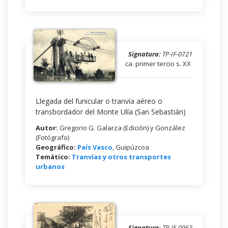
Signatura:
TP-IF-0721
ca. primer tercio s. XX
Llegada del funicular o tranvía aéreo o
transbordador del Monte Ulía (San Sebastián)
Autor:
Gregorio G. Galarza (Edición) y González
(Fotógrafo)
Geográfico:
País Vasco
, Guipúzcoa
Temático:
Tranvías y otros transportes
urbanos
Signatura:
TP-IF-0963