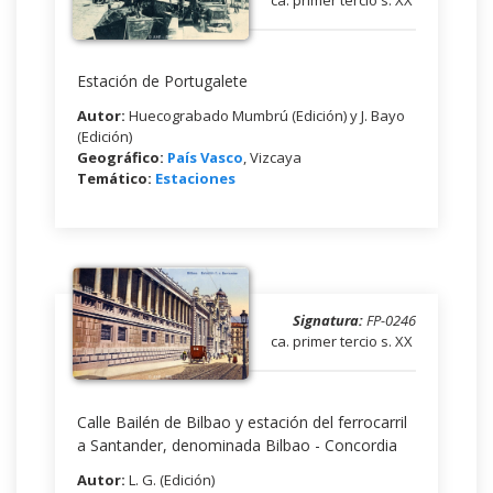
ca. primer tercio s. XX
Estación de Portugalete
Autor:
Huecograbado Mumbrú (Edición) y J. Bayo
(Edición)
Geográfico:
País Vasco
, Vizcaya
Temático:
Estaciones
Signatura:
FP-0246
ca. primer tercio s. XX
Calle Bailén de Bilbao y estación del ferrocarril
a Santander, denominada Bilbao - Concordia
Autor:
L. G. (Edición)